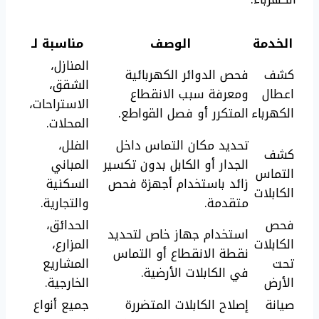
الخدمة
الوصف
مناسبة لـ
المنازل،
كشف
فحص الدوائر الكهربائية
الشقق،
اعطال
ومعرفة سبب الانقطاع
الاستراحات،
الكهرباء
المتكرر أو فصل القواطع.
المحلات.
تحديد مكان التماس داخل
الفلل،
كشف
الجدار أو الكابل بدون تكسير
المباني
التماس
زائد باستخدام أجهزة فحص
السكنية
الكابلات
متقدمة.
والتجارية.
فحص
الحدائق،
استخدام جهاز خاص لتحديد
الكابلات
المزارع،
نقطة الانقطاع أو التماس
تحت
المشاريع
في الكابلات الأرضية.
الأرض
الخارجية.
صيانة
إصلاح الكابلات المتضررة
جميع أنواع